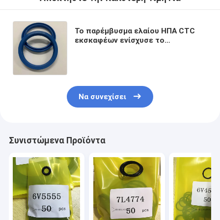
Το παρέμβυσμα ελαίου ΗΠΑ CTC
εκσκαφέων ενίσχυσε το
παρέμβυσμα ελαίου ΓΙΑ την
υδραυλική κύρια σφραγίδα ράβδων
εμβόλων κυλίνδρων
Να συνεχίσει
Συνιστώμενα Προϊόντα