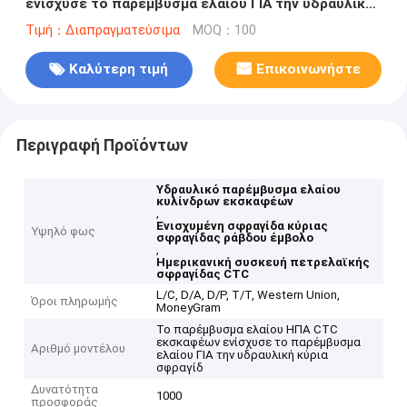
ενίσχυσε το παρέμβυσμα ελαίου ΓΙΑ την υδραυλική
κύρια σφραγίδα ράβδων εμβόλων κυλίνδρων
Τιμή：Διαπραγματεύσιμα
MOQ：100
Καλύτερη τιμή
Επικοινωνήστε
Περιγραφή Προϊόντων
Υδραυλικό παρέμβυσμα ελαίου
κυλίνδρων εκσκαφέων
,
Ενισχυμένη σφραγίδα κύριας
Υψηλό φως
σφραγίδας ράβδου έμβολο
,
Ημερικανική συσκευή πετρελαϊκής
σφραγίδας CTC
L/C, D/A, D/P, T/T, Western Union,
Όροι πληρωμής
MoneyGram
Το παρέμβυσμα ελαίου ΗΠΑ CTC
εκσκαφέων ενίσχυσε το παρέμβυσμα
Αριθμό μοντέλου
ελαίου ΓΙΑ την υδραυλική κύρια
σφραγίδ
Δυνατότητα
1000
προσφοράς