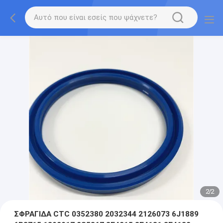
2
/
2
ΣΦΡΑΓΙΔΑ CTC 0352380 2032344 2126073 6J1889