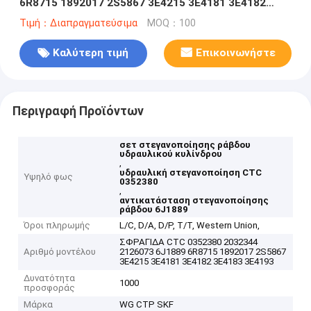
6R8715 1892017 2S5867 3E4215 3E4181 3E4182
3E4183 3E4193 3E4194 3E4195 5J812 ΡΑΒΔΩΝ
Τιμή：Διαπραγματεύσιμα
MOQ：100
Καλύτερη τιμή
Επικοινωνήστε
Περιγραφή Προϊόντων
σετ στεγανοποίησης ράβδου
υδραυλικού κυλίνδρου
,
υδραυλική στεγανοποίηση CTC
Υψηλό φως
0352380
,
αντικατάσταση στεγανοποίησης
ράβδου 6J1889
Όροι πληρωμής
L/C, D/A, D/P, T/T, Western Union,
ΣΦΡΑΓΙΔΑ CTC 0352380 2032344
Αριθμό μοντέλου
2126073 6J1889 6R8715 1892017 2S5867
3E4215 3E4181 3E4182 3E4183 3E4193
Δυνατότητα
1000
προσφοράς
Μάρκα
WG CTP SKF