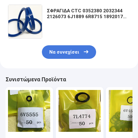
ΣΦΡΑΓΙΔΑ CTC 0352380 2032344
2126073 6J1889 6R8715 1892017
2S5867 3E4215 3E4181 3E4182
3E4183 3E4193 3E4194 3E4195
5J812 ΡΑΒΔΩΝ
Να συνεχίσει
Συνιστώμενα Προϊόντα