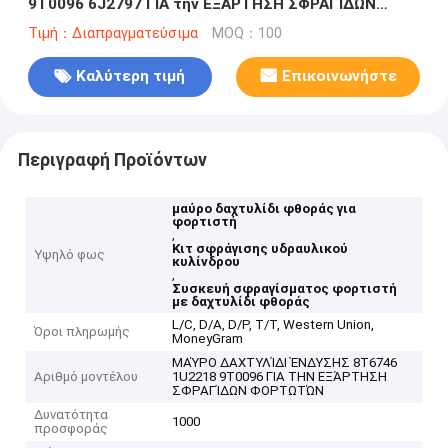
9T0096 6J2797 ΓΙΑ την ΕΞΆΡΤΗΣΗ ΣΦΡΑΓΊΔΩΝ
ΦΟΡΤΩΤΏΝ
Τιμή：Διαπραγματεύσιμα
MOQ：100
Καλύτερη τιμή
Επικοινωνήστε
Περιγραφή Προϊόντων
μαύρο δαχτυλίδι φθοράς για
φορτιστή
,
Κιτ σφράγισης υδραυλικού
Υψηλό φως
κυλίνδρου
,
Συσκευή σφραγίσματος φορτιστή
με δαχτυλίδι φθοράς
L/C, D/A, D/P, T/T, Western Union,
Όροι πληρωμής
MoneyGram
ΜΑΎΡΟ ΔΑΧΤΥΛΊΔΙ ΈΝΔΥΣΗΣ 8T6746
Αριθμό μοντέλου
1U2218 9T0096 ΓΙΑ ΤΗΝ ΕΞΆΡΤΗΣΗ
ΣΦΡΑΓΊΔΩΝ ΦΟΡΤΩΤΏΝ
Δυνατότητα
1000
προσφοράς