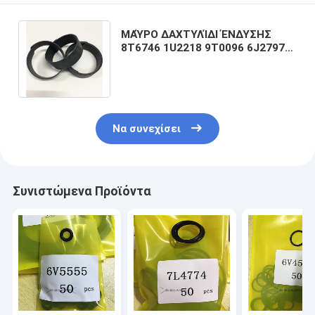
ΜΑΎΡΟ ΔΑΧΤΥΛΊΔΙ ΈΝΔΥΣΗΣ
8T6746 1U2218 9T0096 6J2797
ΓΙΑ την ΕΞΆΡΤΗΣΗ ΣΦΡΑΓΊΔΩΝ
ΦΟΡΤΩΤΏΝ
Να συνεχίσει
Συνιστώμενα Προϊόντα