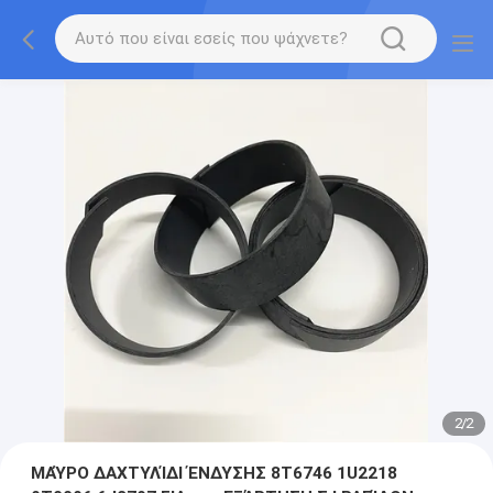
2
/
2
ΜΑΎΡΟ ΔΑΧΤΥΛΊΔΙ ΈΝΔΥΣΗΣ 8T6746 1U2218