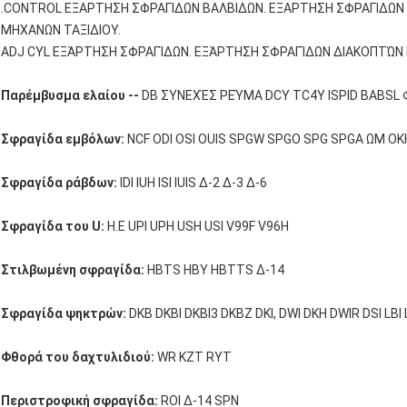
.CONTROL ΕΞΑΡΤΗΣΗ ΣΦΡΑΓΙΔΩΝ ΒΑΛΒΙΔΩΝ. ΕΞΑΡΤΗΣΗ ΣΦΡΑΓΙΔΩ
ΜΗΧΑΝΩΝ ΤΑΞΙΔΙΟΥ.
ADJ CYL ΕΞΆΡΤΗΣΗ ΣΦΡΑΓΊΔΩΝ. ΕΞΆΡΤΗΣΗ ΣΦΡΑΓΊΔΩΝ ΔΙΑΚΟΠΤΏΝ
Παρέμβυσμα ελαίου --
DB ΣΥΝΕΧΈΣ ΡΕΎΜΑ DCY TC4Y ISPID BABSL
Σφραγίδα εμβόλων:
NCF ODI OSI OUIS SPGW SPGO SPG SPGA ΩΜ OKH
Σφραγίδα ράβδων:
IDI IUH ISI IUIS Δ-2 Δ-3 Δ-6
Σφραγίδα του U:
Η.Ε UPI UPH USH USI V99F V96H
Στιλβωμένη σφραγίδα:
HBTS HBY HBTTS Δ-14
Σφραγίδα ψηκτρών:
DKB DKBI DKBI3 DKBZ DKI, DWI DKH DWIR DSI L
Φθορά του δαχτυλιδιού:
WR KZT RYT
Περιστροφική σφραγίδα:
ROI Δ-14 SPN