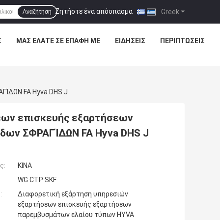
Ζητήστε ένα απόσπασμα
|
Greek
Αναζήτηση
Σ
ΜΑΣ ΕΛΆΤΕ ΣΕ ΕΠΑΦΉ ΜΕ
ΕΙΔΉΣΕΙΣ
ΠΕΡΙΠΤΏΣΕΙΣ
ΓΊΔΩΝ FA Hyva DHS J
εων επισκευής εξαρτήσεων
δων ΣΦΡΑΓΊΔΩΝ FA Hyva DHS J
ς:
ΚΙΝΑ
WG CTP SKF
:
Διαφορετική εξάρτηση υπηρεσιών
εξαρτήσεων επισκευής εξαρτήσεων
παρεμβυσμάτων ελαίου τύπων HYVA