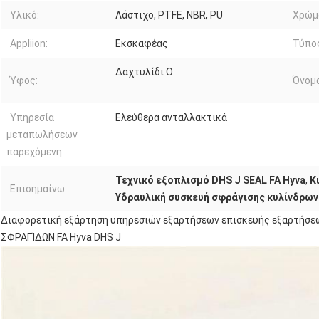
Υλικό:
Λάστιχο, PTFE, NBR, PU
Χρώμ
Appliion:
Εκσκαφέας
Τύπο
Δαχτυλίδι Ο
Ύφος:
Όνομα
Υπηρεσία
Ελεύθερα ανταλλακτικά
μεταπωλήσεων
παρεχόμενη:
Τεχνικό εξοπλισμό DHS J SEAL FA Hyva
,
Κ
Επισημαίνω:
Υδραυλική συσκευή σφράγισης κυλίνδρων
Διαφορετική εξάρτηση υπηρεσιών εξαρτήσεων επισκευής εξαρτήσ
ΣΦΡΑΓΊΔΩΝ FA Hyva DHS J