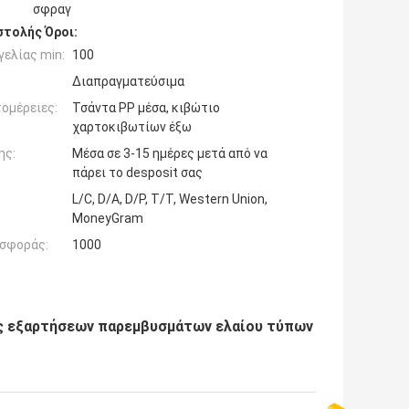
σφραγ
τολής Όροι:
ελίας min:
100
Διαπραγματεύσιμα
ομέρειες:
Τσάντα PP μέσα, κιβώτιο
χαρτοκιβωτίων έξω
ης:
Μέσα σε 3-15 ημέρες μετά από να
πάρει το desposit σας
L/C, D/A, D/P, T/T, Western Union,
MoneyGram
σφοράς:
1000
ς εξαρτήσεων παρεμβυσμάτων ελαίου τύπων