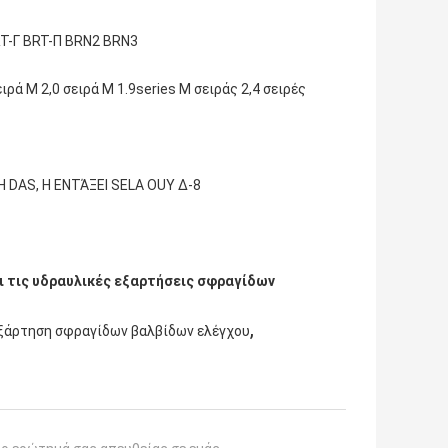
T-Γ BRT-Π BRN2 BRN3
ιρά Μ 2,0 σειρά Μ 1.9series Μ σειράς 2,4 σειρές
 DAS, Η ΕΝΤΆΞΕΙ SELA OUY Δ-8
 τις υδραυλικές εξαρτήσεις σφραγίδων
,
ξάρτηση σφραγίδων βαλβίδων ελέγχου