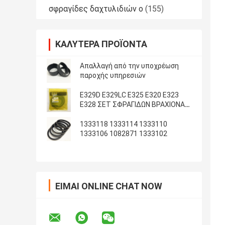
σφραγίδες δαχτυλιδιών ο
(155)
ΚΑΛΎΤΕΡΑ ΠΡΟΪΌΝΤΑ
Απαλλαγή από την υποχρέωση
παροχής υπηρεσιών
E329D E329LC E325 E320 E323
E328 ΣΕΤ ΣΦΡΑΓΙΔΩΝ ΒΡΑΧΙΟΝΑ
ΚΑΔΟΥ ARM
1333118 1333114 1333110
1333106 1082871 1333102
ΕΊΜΑΙ ONLINE CHAT NOW