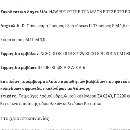
Συνοδευτικό δαχτυλίδι:
N4W BRT-PTFE BRT-ΝΆΥΛΟΝ BRT2 BRT3 BR
Δαχτυλίδι Ο:
Oring σειρά Γ σειράς εξαρτήσεων Π ΩΣ σειρές S Μ 1,5 σε
Σειρά σειράς M4.0 Μ 3,0
Σφραγίδα εμβόλων:
NCF ODI OSI OUIS SPGW SPGO SPG SPGA ΩΜ OKH
Σφραγίδα ράβδων:
IDI IUH ISI IUIS Δ-2 Δ-3 Δ-6
Επιπλέον παρέμβυσμα ελαίου προωθητών βαλβίδων που φυτεύει
κυλίνδρων σφραγίδων κυλίνδρων με θάμνους
,
ετικέτα:
Τσιμούχες λαδιού υδραυλικού κυλίνδρου ZAX240
PC200 ε
Κιτ στεγανοποίησης υδραυλικών κυλίνδρων Komatsu
Στοιχεία επικοινωνίας