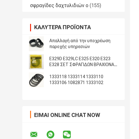
σφραγίδες δαχτυλιδιών ο
(155)
ΚΑΛΎΤΕΡΑ ΠΡΟΪΌΝΤΑ
Απαλλαγή από την υποχρέωση
παροχής υπηρεσιών
E329D E329LC E325 E320 E323
E328 ΣΕΤ ΣΦΡΑΓΙΔΩΝ ΒΡΑΧΙΟΝΑ
ΚΑΔΟΥ ARM
1333118 1333114 1333110
1333106 1082871 1333102
ΕΊΜΑΙ ONLINE CHAT NOW