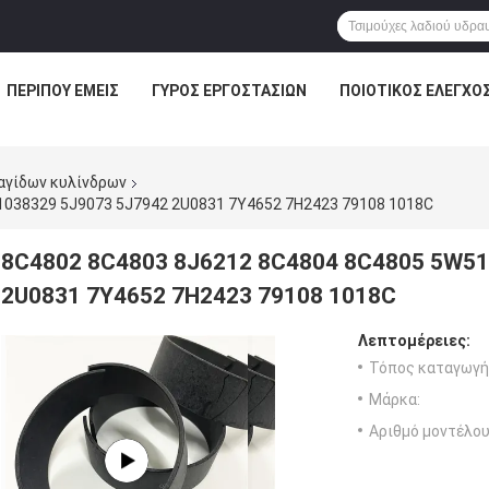
ΠΕΡΊΠΟΥ ΕΜΕΊΣ
ΓΎΡΟΣ ΕΡΓΟΣΤΑΣΊΩΝ
ΠΟΙΟΤΙΚΌΣ ΈΛΕΓΧΟ
αγίδων κυλίνδρων
1038329 5J9073 5J7942 2U0831 7Y4652 7H2423 79108 1018C
8C4802 8C4803 8J6212 8C4804 8C4805 5W51
2U0831 7Y4652 7H2423 79108 1018C
Λεπτομέρειες:
Τόπος καταγωγή
Μάρκα:
Αριθμό μοντέλου