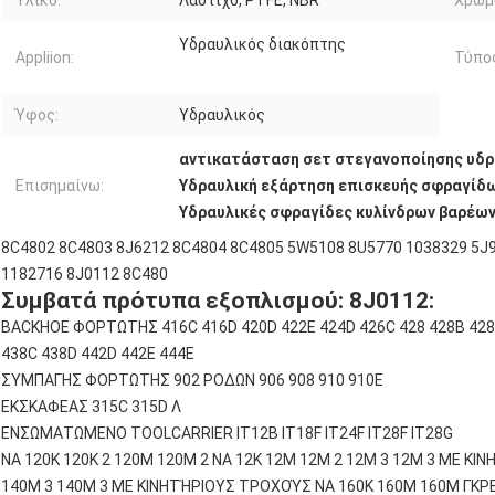
Υδραυλικός διακόπτης
Appliion:
Τύπο
Ύφος:
Υδραυλικός
αντικατάσταση σετ στεγανοποίησης υδρ
Επισημαίνω:
Υδραυλική εξάρτηση επισκευής σφραγίδ
Υδραυλικές σφραγίδες κυλίνδρων βαρέω
8C4802 8C4803 8J6212 8C4804 8C4805 5W5108 8U5770 1038329 5J
1182716 8J0112 8C480
Συμβατά πρότυπα εξοπλισμού: 8J0112:
BACKHOE ΦΟΡΤΩΤΗΣ 416C 416D 420D 422E 424D 426C 428 428B 428C
438C 438D 442D 442E 444E
ΣΥΜΠΑΓΗΣ ΦΟΡΤΩΤΗΣ 902 ΡΟΔΩΝ 906 908 910 910E
ΕΚΣΚΑΦΕΑΣ 315C 315D Λ
ΕΝΣΩΜΑΤΩΜΕΝΟ TOOLCARRIER IT12B IT18F IT24F IT28F IT28G
NA 120K 120K 2 120M 120M 2 NA 12K 12M 12M 2 12M 3 12M 3 ΜΕ ΚΙ
140M 3 140M 3 ΜΕ ΚΙΝΗΤΉΡΙΟΥΣ ΤΡΟΧΟΎΣ NA 160K 160M 160M ΓΚΡΕ