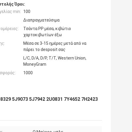
τολής Όροι:
ελίας min:
100
Διαπραγματεύσιμα
ομέρειες:
Τσάντα PP μέσα, κιβώτιο
χαρτοκιβωτίων έξω
ης:
Μέσα σε 3-15 ημέρες μετά από να
πάρει το desposit σας
L/C, D/A, D/P, T/T, Western Union,
MoneyGram
σφοράς:
1000
8329 5J9073 5J7942 2U0831 7Y4652 7H2423
α:
Ο Μαύρος, μπλε