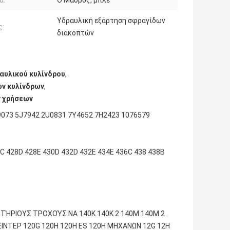
Υδραυλική εξάρτηση σφραγίδων
ς:
διακοπτών
αυλικού κυλίνδρου
,
ων κυλίνδρων
,
ν χρήσεων
9073 5J7942 2U0831 7Y4652 7H2423 1076579
 428D 428E 430D 432D 432E 434E 436C 438 438B
ΝΗΤΉΡΙΟΥΣ ΤΡΟΧΟΎΣ NA 140K 140K 2 140M 140M 2
ΙΝΤΕΡ 120G 120H 120H ES 120H ΜΗΧΑΝΩΝ 12G 12H