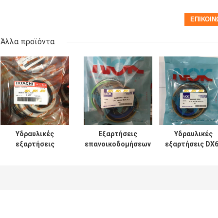
Άλλα προϊόντα
Υδραυλικές
Εξαρτήσεις
Υδραυλικές
εξαρτήσεις
επανοικοδομήσεων
εξαρτήσεις DX
σφραγίδων
κυλίνδρων SH120
7 200 210 300
κυλίνδρων UH025
SH200 για τον κάδο
σφραγίδων
UH083 ΓΙΑ τον
βραχιόνων
κυλίνδρων
κάδο βραχιόνων
βραχιόνων
εκσκαφέων
βραχιόνων
εκσκαφέων
DOOSAN
Hitachi