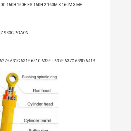
60G 160H 160H ES 160H 2 160M 3 160M 3 ΜΕ
HZ 930G ΡΟΔΩΝ
27H 631C 631E 631G 633E ΙΙ 637E 637G 639D 641B