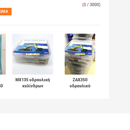
(
0
/ 3000)
MX135 υδραυλική
ZAX350
60
κυλίνδρων
υδραυλικό
επισκευής σειρά
λαστιχένιο PTFE
Soosan
NBR PU
εξαρτήσεων
σφραγίδων
μηχανική
κυλίνδρων υλικό
εξαρτήσεων