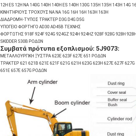
12H ES 12H NA 140G 140H 140H ES 140H 130G 135H 135H 143H 14G 1
ΚΙΝΗΤΉΡΙΟΥΣ ΤΡΟΧΟΎΣ NA NA 16G 16H 16H 163H 163H
ΔΙΑΔΡΟΜΉ-ΤΥΠΟΣ ΤΡΑΚΤΕΡ D3G D4G D5G
ΥΠΟΓΕΙΟ ΦΟΡΤΗΓΟ AD30 AD45B ΤΕΧΝΗΣ
ΦΟΡΤΩΤΗΣ 918F 924F 924G 924GZ 924H 924HZ 928F 928G 928H 928
SKIDDER 530B ΡΟΔΩΝ
Συμβατά πρότυπα εξοπλισμού: 5J9073:
ΜΕΤΑΛΛΟΥΡΓΙΚΗ ΞΎΣΤΡΑ 623E 623F 627E 651 ΡΟΔΩΝ
ΤΡΑΚΤΕΡ 621 621B 621E 621F 621G 621H 623G 623H 627E 627F 627G 6
651E 657E 657G ΡΟΔΩΝ