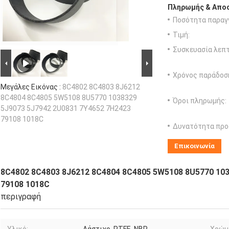
Πληρωμής & Αποσ
Ποσότητα παραγγ
Τιμή:
Συσκευασία λεπτ
Χρόνος παράδοσ
Μεγάλες Εικόνας :
8C4802 8C4803 8J6212
8C4804 8C4805 5W5108 8U5770 1038329
Όροι πληρωμής:
5J9073 5J7942 2U0831 7Y4652 7H2423
79108 1018C
Δυνατότητα προ
Επικοινωνία
8C4802 8C4803 8J6212 8C4804 8C4805 5W5108 8U5770 103
79108 1018C
περιγραφή
Υλικό:
Λάστιχο, PTFE, NBR
Χρώμ