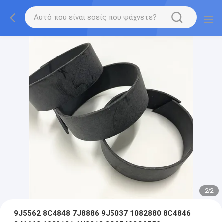
2
/
2
9J5562 8C4848 7J8886 9J5037 1082880 8C4846