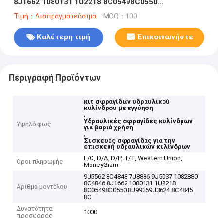
8J1662 1080131 1U2218 8C05498C0550
8J99369J3624 8C4845 8C485
Τιμή：Διαπραγματεύσιμα
MOQ：100
Καλύτερη τιμή
Επικοινωνήστε
Περιγραφή Προϊόντων
κιτ σφραγίδων υδραυλικού
κυλίνδρου με εγγύηση
,
Υδραυλικές σφραγίδες κυλίνδρων
Υψηλό φως
για βαριά χρήση
,
Συσκευές σφραγίδας για την
επισκευή υδραυλικών κυλίνδρων
L/C, D/A, D/P, T/T, Western Union,
Όροι πληρωμής
MoneyGram
9J5562 8C4848 7J8886 9J5037 1082880
8C4846 8J1662 1080131 1U2218
Αριθμό μοντέλου
8C05498C0550 8J99369J3624 8C4845
8C
Δυνατότητα
1000
προσφοράς