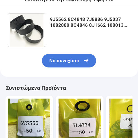
9J5562 8C4848 7J8886 9J5037
1082880 8C4846 8J1662 1080131
1U2218 8C05498C0550
8J99369J3624 8C4845 8C485
Να συνεχίσει
Συνιστώμενα Προϊόντα