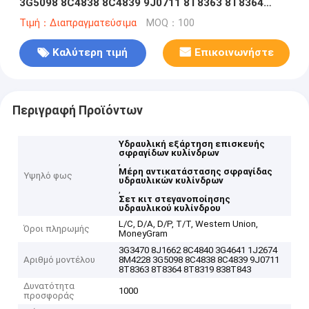
3G5098 8C4838 8C4839 9J0711 8T8363 8T8364
8T8319 838T843
Τιμή：Διαπραγματεύσιμα
MOQ：100
Καλύτερη τιμή
Επικοινωνήστε
Περιγραφή Προϊόντων
Υδραυλική εξάρτηση επισκευής
σφραγίδων κυλίνδρων
,
Μέρη αντικατάστασης σφραγίδας
Υψηλό φως
υδραυλικών κυλίνδρων
,
Σετ κιτ στεγανοποίησης
υδραυλικού κυλίνδρου
L/C, D/A, D/P, T/T, Western Union,
Όροι πληρωμής
MoneyGram
3G3470 8J1662 8C4840 3G4641 1J2674
Αριθμό μοντέλου
8M4228 3G5098 8C4838 8C4839 9J0711
8T8363 8T8364 8T8319 838T843
Δυνατότητα
1000
προσφοράς