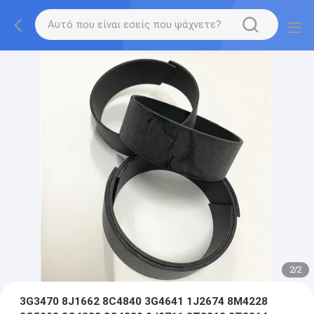
2
/
2
3G3470 8J1662 8C4840 3G4641 1J2674 8M4228