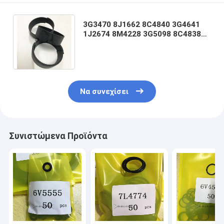
3G3470 8J1662 8C4840 3G4641
1J2674 8M4228 3G5098 8C4838
8C4839 9J0711 8T8363 8T8364
8T8319 838T843
Να συνεχίσει
Συνιστώμενα Προϊόντα