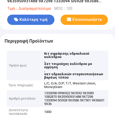
9X35950931488 9X7298 1333094 5I5928 9X3586
9X7301 9X36601 9X36019
Τιμή：Διαπραγματεύσιμα
MOQ：100
Καλύτερη τιμή
Επικοινωνήστε
Περιγραφή Προϊόντων
Κιτ σφράγισης υδραυλικού
κυλίνδρου
,
Σετ τσιμούχας κυλίνδρου με
Υψηλό φως
εγγύηση
,
σετ υδραυλικών στεγανοποιήσεων
βαρέως τύπου
L/C, D/A, D/P, T/T, Western Union,
Όροι πληρωμής
MoneyGram
1333098 0996922 9X3592 9X3589
1082870 9X35950931488 9X7298
Αριθμό μοντέλου
1333094 5I5928 9X3586 9X7301 9X36601
9X36
Δυνατότητα
1000
προσφοράς