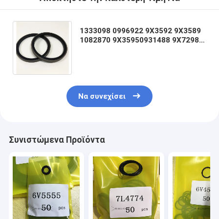
1333098 0996922 9X3592 9X3589
1082870 9X35950931488 9X7298
1333094 5I5928 9X3586 9X7301
9X36601 9X36019
Να συνεχίσει
Συνιστώμενα Προϊόντα