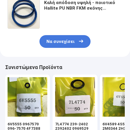
Καλή απόδοση υψηλή - ποιοτικό
Hallite PU NBR FKM σκόνης
φλυτζανιών Υ του U υψηλής
συσκευασίας σφραγίδων ράβδων
εκσκαφέας υδραυλικό Cylinde
Να συνεχίσει
Συνιστώμενα Προϊόντα
6V5555 0967570
7L4774 239-2402
6V4589 4S592
096-7570 4F7388
2392402 0969529
2M0344 2H39