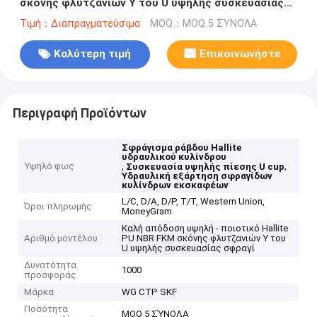
σκόνης φλυτζανιών Υ του U υψηλής συσκευασίας
σφραγίδων ράβδων εκσκαφέας υδραυλικό Cylinde
Τιμή：Διαπραγματεύσιμα
MOQ：MOQ 5 ΣΎΝΟΛΑ
Καλύτερη τιμή
Επικοινωνήστε
Περιγραφή Προϊόντων
Σφράγισμα ράβδου Hallite
υδραυλικού κυλίνδρου
Υψηλό φως
,
,
Συσκευασία υψηλής πίεσης U cup
Υδραυλική εξάρτηση σφραγίδων
κυλίνδρων εκσκαφέων
L/C, D/A, D/P, T/T, Western Union,
Όροι πληρωμής
MoneyGram
Καλή απόδοση υψηλή - ποιοτικό Hallite
Αριθμό μοντέλου
PU NBR FKM σκόνης φλυτζανιών Υ του
U υψηλής συσκευασίας σφραγί
Δυνατότητα
1000
προσφοράς
Μάρκα
WG CTP SKF
Ποσότητα
MOQ 5 ΣΎΝΟΛΑ