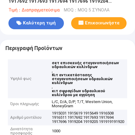
1917692 1917693 1917694 1917696 1919204
1919205 1919191919206
Τιμή：Διαπραγματεύσιμα
MOQ：MOQ 5 ΣΎΝΟΛΑ
Καλύτερη τιμή
Επικοινωνήστε
Περιγραφή Προϊόντων
σετ επισκευής στεγανοποιήσεων
υδραυλικών κυλίνδρων
,
Κιτ αντικατάστασης
Υψηλό φως
στεγανοποιήσεων υδραυλικών
κυλίνδρων
,
κιτ σφραγίδων υδραυλικού
κυλίνδρου με εγγύηση
L/C, D/A, D/P, T/T, Western Union,
Όροι πληρωμής
MoneyGram
1915031 1915619 1915649 1916508
Αριθμό μοντέλου
1916511 1917692 1917693 1917694
1917696 1919204 1919205 191919191920
Δυνατότητα
1000
προσφοράς