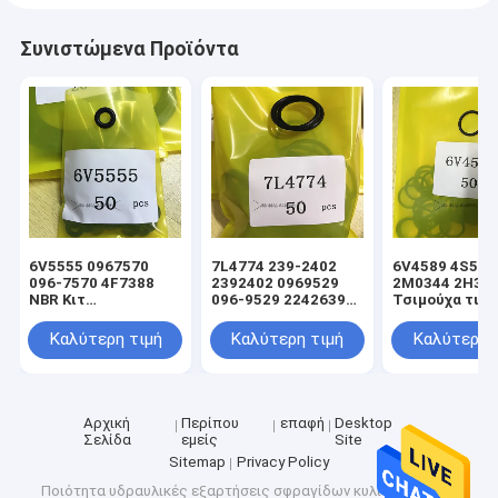
Συνιστώμενα Προϊόντα
6V5555 0967570
7L4774 239-2402
6V4589 4S592
096-7570 4F7388
2392402 0969529
2M0344 2H39
NBR Κιτ
096-9529 2242639
Τσιμούχα τιμο
στεγανοποίησης
224-2639 NBR Κιτ
υδραυλικού
υδραυλικού
στεγανοποίησης
κυλίνδρου φο
Καλύτερη τιμή
Καλύτερη τιμή
Καλύτερη 
κυλίνδρου φορτωτή
υδραυλικού
ανύψωσης
Black Oring
κυλίνδρου φορτωτή
Black Oring
Αρχική
Περίπου
επαφή
Desktop
Σελίδα
εμείς
Site
Sitemap
Privacy Policy
Ποιότητα
υδραυλικές εξαρτήσεις σφραγίδων κυλίνδρων
Κίνα