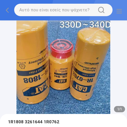
1
/
1
1R1808 3261644 1R0762