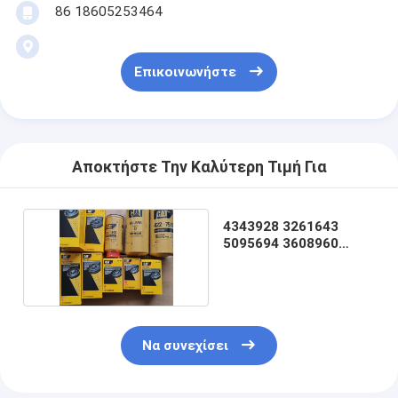
86 18605253464
Επικοινωνήστε
Αποκτήστε Την Καλύτερη Τιμή Για
4343928 3261643
5095694 3608960
1R0755 4227587
Να συνεχίσει