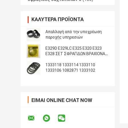
ΚΑΛΎΤΕΡΑ ΠΡΟΪΌΝΤΑ
Απαλλαγή από την υποχρέωση
παροχής υπηρεσιών
E329D E329LC E325 E320 E323
E328 ΣΕΤ ΣΦΡΑΓΙΔΩΝ ΒΡΑΧΙΟΝΑ
ΚΑΔΟΥ ARM
1333118 1333114 1333110
1333106 1082871 1333102
ΕΊΜΑΙ ONLINE CHAT NOW