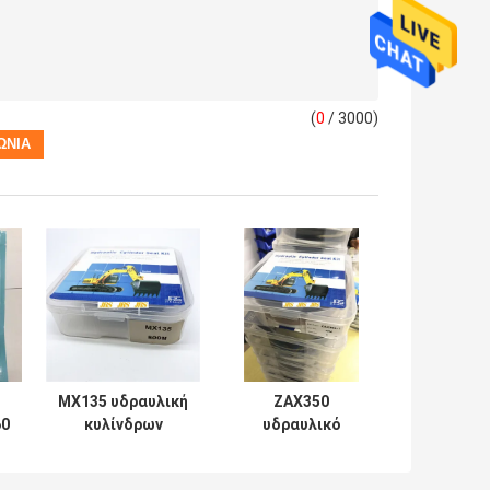
(
0
/ 3000)
MX135 υδραυλική
ZAX350
60
κυλίνδρων
υδραυλικό
επισκευής σειρά
λαστιχένιο PTFE
Soosan
NBR PU