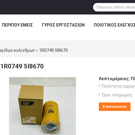
ΠΕΡΊΠΟΥ ΕΜΕΊΣ
ΓΎΡΟΣ ΕΡΓΟΣΤΑΣΊΩΝ
ΠΟΙΟΤΙΚΌΣ ΈΛΕΓΧΟ
αγίδων κυλίνδρων
1R0749 5I8670
1R0749 5I8670
Λεπτομέρειες:
Π
Ποσότητα παραγγ
Όροι πληρωμής:
Επικοινωνία