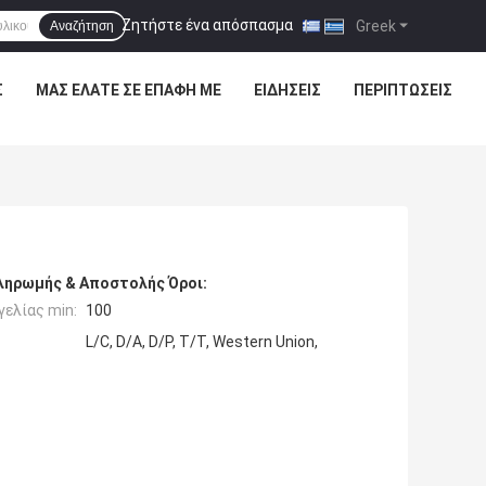
Ζητήστε ένα απόσπασμα
|
Greek
Αναζήτηση
Σ
ΜΑΣ ΕΛΆΤΕ ΣΕ ΕΠΑΦΉ ΜΕ
ΕΙΔΉΣΕΙΣ
ΠΕΡΙΠΤΏΣΕΙΣ
ληρωμής & Αποστολής Όροι:
ελίας min:
100
L/C, D/A, D/P, T/T, Western Union,