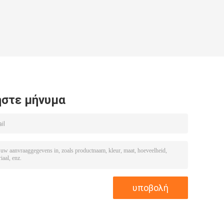
εξαρτήσεων
σφραγίδων
μηχανική
κυλίνδρων υλικό
εξαρτήσεων
στε μήνυμα