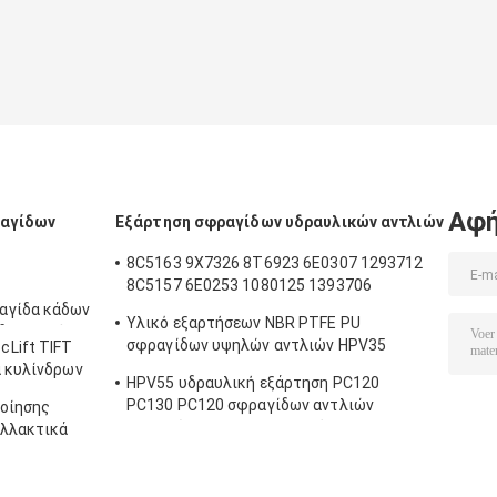
UH083 ΓΙΑ τον
βραχιόνων
κυλίνδρων
κάδο βραχιόνων
βραχιόνων
εκσκαφέων
βραχιόνων
εκσκαφέων
DOOSAN
Hitachi
Αφή
ραγίδων
Εξάρτηση σφραγίδων υδραυλικών αντλιών
8C5163 9X7326 8T6923 6E0307 1293712
8C5157 6E0253 1080125 1393706
8T1797 8C5160 1086211 1293709
αγίδα κάδων
Υλικό εξαρτήσεων NBR PTFE PU
1214185 1301857 0996998
δραυλική
σφραγίδων υψηλών αντλιών HPV35
Lift TIFT
αγίδων
HPV55
α κυλίνδρων
ων
HPV55 υδραυλική εξάρτηση PC120
PC130 PC120 σφραγίδων αντλιών
ποίησης
εργαλείων για τον εκσκαφέα
αλλακτικά