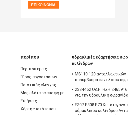
περίπου
υδραυλικές εξαρτήσεις σφ
κυλίνδρων
Περίπου εμείς
MS110 120 ανταλλακτικών
Γύρος εργοστασίων
παρεμβυσμάτων ελαίου σφρ
Ποιοτικός έλεγχος
βραχιόνων βραχιόνων 180 υ
2384462 ΟΔΉΓΗΣΗ 2465916 c
κυλίνδρων εξαρτήσεων σφρ
Μας ελάτε σε επαφή με
για την υδραυλική σφραγίδ
εκσκαφέων σφραγίδων κάδ
Ειδήσεις
φορτωτών
βραχιόνων βραχιόνων
E307 E308 E70 Κιτ στεγανο
Χάρτης ιστότοπου
υδραυλικού κυλίνδρου Αντ
κάδου βραχίονα βραχίονα