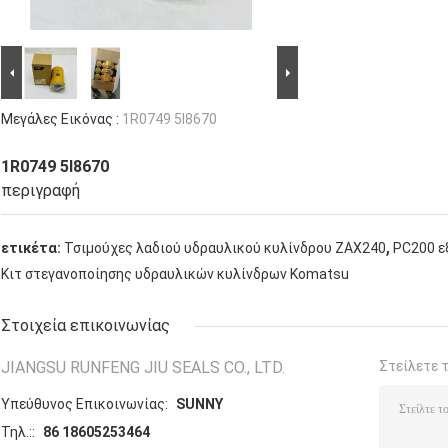
Μεγάλες Εικόνας :
1R0749 5I8670
1R0749 5I8670
περιγραφή
,
ετικέτα:
Τσιμούχες λαδιού υδραυλικού κυλίνδρου ZAX240
PC200 ε
Κιτ στεγανοποίησης υδραυλικών κυλίνδρων Komatsu
Στοιχεία επικοινωνίας
JIANGSU RUNFENG JIU SEALS CO., LTD.
Στείλετε 
Υπεύθυνος Επικοινωνίας:
SUNNY
Τηλ.::
86 18605253464