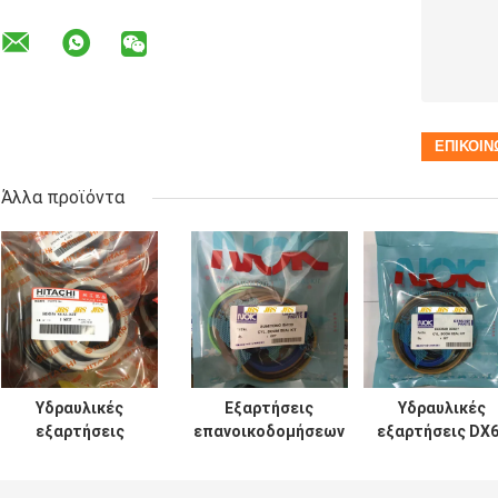
Άλλα προϊόντα
Υδραυλικές
Εξαρτήσεις
Υδραυλικές
εξαρτήσεις
επανοικοδομήσεων
εξαρτήσεις DX
σφραγίδων
κυλίνδρων SH120
7 200 210 300
κυλίνδρων UH025
SH200 για τον κάδο
σφραγίδων