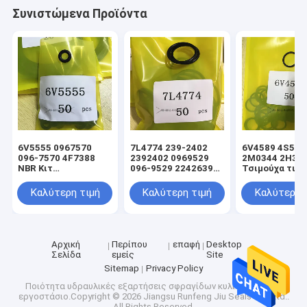
Συνιστώμενα Προϊόντα
6V5555 0967570
7L4774 239-2402
6V4589 4S592
096-7570 4F7388
2392402 0969529
2M0344 2H39
NBR Κιτ
096-9529 2242639
Τσιμούχα τιμο
στεγανοποίησης
224-2639 NBR Κιτ
υδραυλικού
υδραυλικού
στεγανοποίησης
κυλίνδρου φο
Καλύτερη τιμή
Καλύτερη τιμή
Καλύτερη 
κυλίνδρου φορτωτή
υδραυλικού
ανύψωσης
Black Oring
κυλίνδρου φορτωτή
Black Oring
Αρχική
Περίπου
επαφή
Desktop
Σελίδα
εμείς
Site
Sitemap
Privacy Policy
Ποιότητα
υδραυλικές εξαρτήσεις σφραγίδων κυλίνδρων
Κίνα
εργοστάσιο.Copyright © 2026 Jiangsu Runfeng Jiu Seals Co., Ltd..
All Rights Reserved.