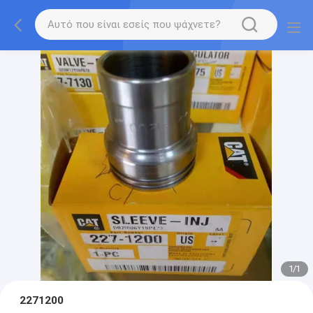
1
/
1
2271200