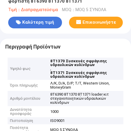
φορτιστή 8T6390 8T1370 8T1371
Τιμή：Διαπραγματεύσιμα
MOQ：MOQ 5 ΣΎΝΟΛΑ
Καλύτερη τιμή
Επικοινωνήστε
Περιγραφή Προϊόντων
8Τ1370 Συσκευές σφράγισης
υδραυλικών κυλίνδρων
Υψηλό φως
,
8Τ1371 Συσκευές σφράγισης
υδραυλικών κυλίνδρων
Λ/Κ, D/A, D/P, T/T, Western Union,
Όροι πληρωμής
MoneyGram
8T6390 8T1370 8T1371 loader κιτ
Αριθμό μοντέλου
στεγανοποιητικών υδραυλικών
κυλίνδρων
Δυνατότητα
1000
προσφοράς
Πιστοποίηση
ISO9001
Ποσότητα
MOQ 5 ΣΎΝΟΛΑ