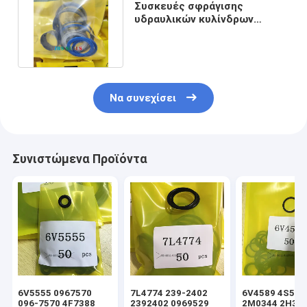
Συσκευές σφράγισης
υδραυλικών κυλίνδρων
φορτιστή 8T6390 8T1370
8T1371
Να συνεχίσει
Συνιστώμενα Προϊόντα
6V5555 0967570
7L4774 239-2402
6V4589 4S592
096-7570 4F7388
2392402 0969529
2M0344 2H39