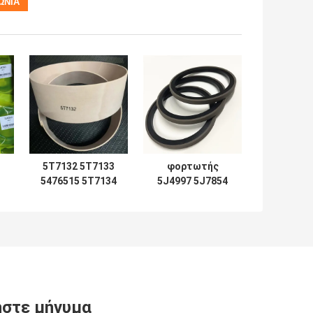
5T7132 5T7133
φορτωτής
5476515 5T7134
5J4997 5J7854
2192435
5J5402 5J7013
Συσκευές
6J1972 SPG
σφραγίδων
5J4986 5J4987
0
5T7137 5T7138
5J4989 8J6213
0
5T7132 5T7133
5J4991 5J4988
7
5T7134 5T7130
5J4990 5J4992
5T7131 5T7135
5T7136 5T713
στε μήνυμα