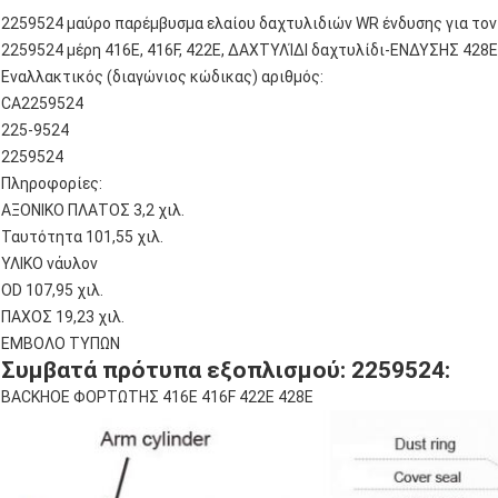
2259524 μαύρο παρέμβυσμα ελαίου δαχτυλιδιών WR ένδυσης για το
2259524 μέρη 416E, 416F, 422E, ΔΑΧΤΥΛΊΔΙ δαχτυλίδι-ΕΝΔΥΣΗΣ 428E
Εναλλακτικός (διαγώνιος κώδικας) αριθμός:
CA2259524
225-9524
2259524
Πληροφορίες:
ΑΞΟΝΙΚΟ ΠΛΑΤΟΣ 3,2 χιλ.
Ταυτότητα 101,55 χιλ.
ΥΛΙΚΟ νάυλον
OD 107,95 χιλ.
ΠΑΧΟΣ 19,23 χιλ.
ΕΜΒΟΛΟ ΤΥΠΩΝ
Συμβατά πρότυπα εξοπλισμού: 2259524:
BACKHOE ΦΟΡΤΩΤΗΣ 416E 416F 422E 428E