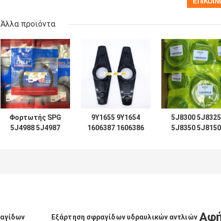
Άλλα προϊόντα
Φορτωτής SPG
9Y1655 9Y1654
5J8300 5J8325
5J4988 5J4987
1606387 1606386
5J8350 5J8150
5J4989 5J4997
ΟΔΉΓΗΣΗ 966C
5J8175 5J8200
5J7854 5J5402
του cLift TIFT D7
5J0964 5J8225
5J7013 6J1972
D8 D9 D12 για την
5J8275 5J8400
8J6213 5J4991
υδραυλική
1672190 167230
5J4986 5J4990
σφραγίδα
2892935 167220
5J4992
κυλίνδρων
2892848 167231
φορτωτών
Αφή
ραγίδων
Εξάρτηση σφραγίδων υδραυλικών αντλιών