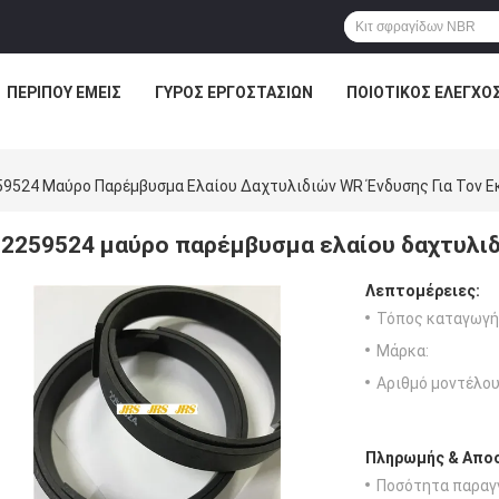
ΠΕΡΊΠΟΥ ΕΜΕΊΣ
ΓΎΡΟΣ ΕΡΓΟΣΤΑΣΊΩΝ
ΠΟΙΟΤΙΚΌΣ ΈΛΕΓΧΟ
59524 Μαύρο Παρέμβυσμα Ελαίου Δαχτυλιδιών WR Ένδυσης Για Τον 
2259524 μαύρο παρέμβυσμα ελαίου δαχτυλιδ
Λεπτομέρειες:
Τόπος καταγωγή
Μάρκα:
Αριθμό μοντέλου
Πληρωμής & Αποσ
Ποσότητα παραγγ