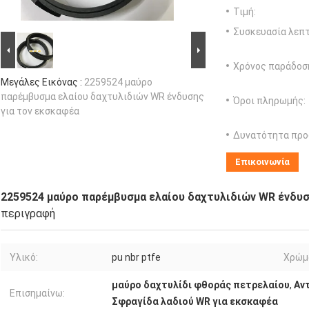
Τιμή:
Συσκευασία λεπτ
Χρόνος παράδοσ
Μεγάλες Εικόνας :
2259524 μαύρο
παρέμβυσμα ελαίου δαχτυλιδιών WR ένδυσης
Όροι πληρωμής:
για τον εκσκαφέα
Δυνατότητα προ
Επικοινωνία
2259524 μαύρο παρέμβυσμα ελαίου δαχτυλιδιών WR ένδυσ
περιγραφή
Υλικό:
pu nbr ptfe
Χρώμ
μαύρο δαχτυλίδι φθοράς πετρελαίου
,
Αν
Επισημαίνω:
Σφραγίδα λαδιού WR για εκσκαφέα