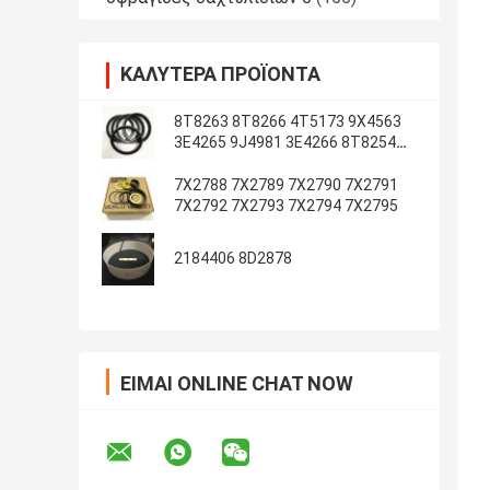
ΚΑΛΎΤΕΡΑ ΠΡΟΪΌΝΤΑ
8T8263 8T8266 4T5173 9X4563
3E4265 9J4981 3E4266 8T8254
8T1787 3E4263 5J7234
7X2788 7X2789 7X2790 7X2791
7X2792 7X2793 7X2794 7X2795
2184406 8D2878
ΕΊΜΑΙ ONLINE CHAT NOW