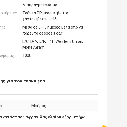
Διαπραγματεύσιμα
ομέρειες:
Τσάντα PP μέσα, κιβώτιο
χαρτοκιβωτίων έξω
ης:
Μέσα σε 3-15 ημέρες μετά από να
πάρει το desposit σας
L/C, D/A, D/P, T/T, Western Union,
MoneyGram
σφοράς:
1000
ης για τον εκσκαφέα
α:
Μαύρος
τικατάσταση σφραγίδας ελαίου εξορυκτήρα
,