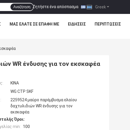
Ζητήστε ένα απόσπασμα
|
Greek
Αναζήτηση
Σ
ΜΑΣ ΕΛΆΤΕ ΣΕ ΕΠΑΦΉ ΜΕ
ΕΙΔΉΣΕΙΣ
ΠΕΡΙΠΤΏΣΕΙΣ
Εκσκαφέα
ιών WR ένδυσης για τον εκσκαφέα
ς:
ΚΙΝΑ
WG CTP SKF
:
2259524 μαύρο παρέμβυσμα ελαίου
δαχτυλιδιών WR ένδυσης για τον
εκσκαφέα
τολής Όροι:
ελίας min:
100