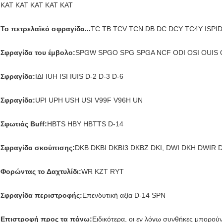
ΚΑΤ ΚΑΤ ΚΑΤ ΚΑΤ ΚΑΤ
Το πετρελαϊκό σφραγίδα...
TC TB TCV TCN DB DC DCY TC4Y ISPI
Σφραγίδα του έμβολο:
SPGW SPGO SPG SPGA NCF ODI OSI OUIS 
Σφραγίδα:
ΙΔΙ IUH ISI IUIS D-2 D-3 D-6
Σφραγίδα:
UPI UPH USH USI V99F V96H UN
Σφωτιάς Buff:
HBTS HBY HBTTS D-14
Σφραγίδα σκούπισης:
DKB DKBI DKBI3 DKBZ DKI, DWI DKH DWIR D
Φορώντας το Δαχτυλίδι:
WR KZT RYT
Σφραγίδα περιστροφής:
Επενδυτική αξία D-14 SPN
Επιστροφή προς τα πάνω:
Ειδικότερα, οι εν λόγω συνθήκες μπορού