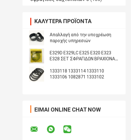
ΚΑΛΎΤΕΡΑ ΠΡΟΪΌΝΤΑ
Απαλλαγή από την υποχρέωση
παροχής υπηρεσιών
E329D E329LC E325 E320 E323
E328 ΣΕΤ ΣΦΡΑΓΙΔΩΝ ΒΡΑΧΙΟΝΑ
ΚΑΔΟΥ ARM
1333118 1333114 1333110
1333106 1082871 1333102
ΕΊΜΑΙ ONLINE CHAT NOW