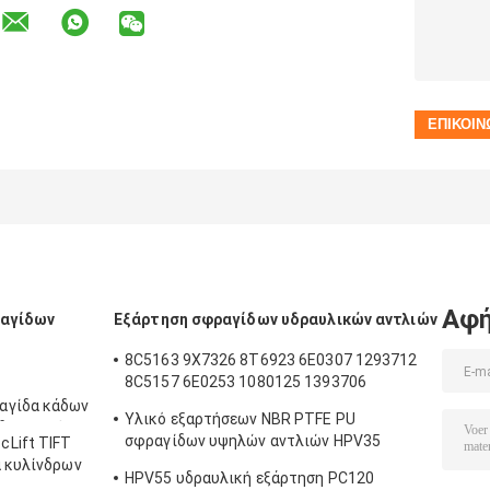
Αφή
ραγίδων
Εξάρτηση σφραγίδων υδραυλικών αντλιών
8C5163 9X7326 8T6923 6E0307 1293712
8C5157 6E0253 1080125 1393706
8T1797 8C5160 1086211 1293709
αγίδα κάδων
Υλικό εξαρτήσεων NBR PTFE PU
1214185 1301857 0996998
δραυλική
σφραγίδων υψηλών αντλιών HPV35
Lift TIFT
αγίδων
HPV55
α κυλίνδρων
ων
HPV55 υδραυλική εξάρτηση PC120