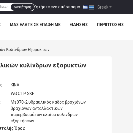
Ζητήστε ένα απόσπασμα
|
Greek
Αναζήτηση
Σ
ΜΑΣ ΕΛΆΤΕ ΣΕ ΕΠΑΦΉ ΜΕ
ΕΙΔΉΣΕΙΣ
ΠΕΡΙΠΤΏΣΕΙΣ
κών Κυλίνδρων Εξορυκτών
υλικών κυλίνδρων εξορυκτών
ς:
ΚΙΝΑ
WG CTP SKF
:
Ms070-2 υδραυλικός κάδος βραχιόνων
βραχιόνων ανταλλακτικών
παρεμβυσμάτων ελαίου κυλίνδρων
εξαρτήσεων
τολής Όροι: