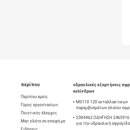
περίπου
υδραυλικές εξαρτήσεις σφ
κυλίνδρων
Περίπου εμείς
MS110 120 ανταλλακτικών
Γύρος εργοστασίων
παρεμβυσμάτων ελαίου σφρ
Ποιοτικός έλεγχος
βραχιόνων βραχιόνων 180 υ
2384462 ΟΔΉΓΗΣΗ 2465916 c
κυλίνδρων εξαρτήσεων σφρ
Μας ελάτε σε επαφή με
για την υδραυλική σφραγίδ
εκσκαφέων σφραγίδων κάδ
Ειδήσεις
φορτωτών