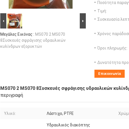
Ποσότητα παραγγ
Τιμή:
Συσκευασία λεπτ
Χρόνος παράδοσ
Μεγάλες Εικόνας :
MS070 2 MS070
8Συσκευές σφράγισης υδραυλικών
κυλίνδρων εξορυκτών
Όροι πληρωμής:
Δυνατότητα προ
Επικοινωνία
MS070 2 MS070 8Συσκευές σφράγισης υδραυλικών κυλίν
περιγραφή
Υλικό:
Λάστιχο, PTFE
Χρώμ
Υδραυλικός διακόπτης