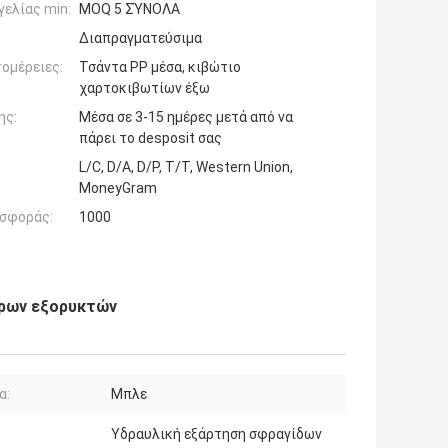
ελίας min:
MOQ 5 ΣΎΝΟΛΑ
Διαπραγματεύσιμα
ομέρειες:
Τσάντα PP μέσα, κιβώτιο
χαρτοκιβωτίων έξω
ης:
Μέσα σε 3-15 ημέρες μετά από να
πάρει το desposit σας
L/C, D/A, D/P, T/T, Western Union,
MoneyGram
σφοράς:
1000
δρων εξορυκτών
α:
Μπλε
Υδραυλική εξάρτηση σφραγίδων