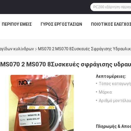
ΠΕΡΊΠΟΥ ΕΜΕΊΣ
ΓΎΡΟΣ ΕΡΓΟΣΤΑΣΊΩΝ
ΠΟΙΟΤΙΚΌΣ ΈΛΕΓΧΟ
αγίδων κυλίνδρων
MS070 2 MS070 8Συσκευές Σφράγισης Υδραυλι
MS070 2 MS070 8Συσκευές σφράγισης υδρα
Λεπτομέρειες:
Τόπος καταγωγή
Μάρκα:
Αριθμό μοντέλου
Πληρωμής & Αποσ