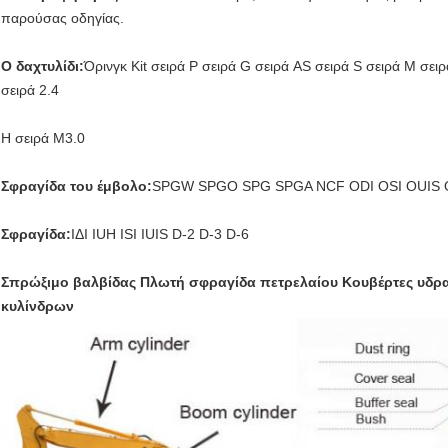
παρούσας οδηγίας.
Ο δαχτυλίδι:
Όρινγκ Kit σειρά P σειρά G σειρά AS σειρά S σειρά M σειρ
σειρά 2.4
Η σειρά M3.0
Σφραγίδα του έμβολο:
SPGW SPGO SPG SPGA NCF ODI OSI OUIS 
Σφραγίδα:
ΙΔΙ IUH ISI IUIS D-2 D-3 D-6
Σπρώξιμο βαλβίδας
Πλωτή σφραγίδα πετρελαίου Κουβέρτες υδρ
κυλίνδρων