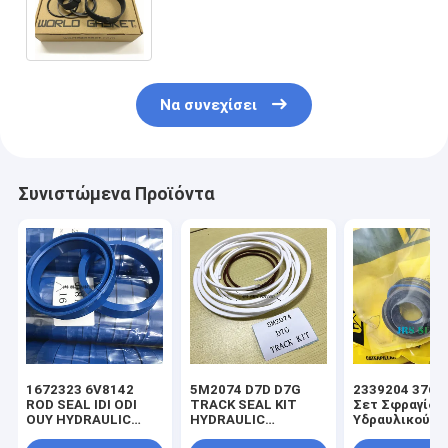
2748318 2764172 2773395
2774140 2774167 272029641
Να συνεχίσει
Συνιστώμενα Προϊόντα
1672323 6V8142
5M2074 D7D D7G
2339204 3769
ROD SEAL IDI ODI
TRACK SEAL KIT
Σετ Σφραγίδω
OUY HYDRAULIC
HYDRAULIC
Υδραυλικού
SEAL PU
TRANSMISSION
Κυλίνδρου για