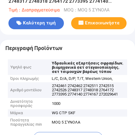
2748317 2748318 2764172 2773395 2774140
2774167 272029641
Τιμή：Διαπραγματεύσιμα
MOQ：MOQ 5 ΣΎΝΟΛΑ
Καλύτερη τιμή
Επικοινωνήστε
Περιγραφή Προϊόντων
,
Υδραυλικές εξαρτήσεις σφραγίδων
Υψηλό φως
,
βιομηχανικά σετ στεγανοποίησης
σετ τσιμουχών βαρέως τύπου
Όροι πληρωμής
L/C, D/A, D/P, T/T, Western Union,
2742461 2742462 2742511 2742515
Αριθμό μοντέλου
2742526 2748317 2748318 2764172
2773395 2774140 2774167 272029641
Δυνατότητα
1000
προσφοράς
Μάρκα
WG CTP SKF
Ποσότητα
MOQ 5 ΣΎΝΟΛΑ
παραγγελίας min