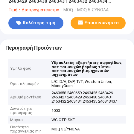
2463429 2463430 2463431 2463432 2463434
2463435 246343437
Τιμή：Διαπραγματεύσιμα
MOQ：MOQ 5 ΣΎΝΟΛΑ
Καλύτερη τιμή
Επικοινωνήστε
Περιγραφή Προϊόντων
,
Υδραυλικές εξαρτήσεις σφραγίδων
,
σετ τσιμουχών βαρέως τύπου
Υψηλό φως
σετ τσιμουχών βιομηχανικών
μηχανημάτων
L/C, D/A, D/P, T/T, Western Union,
Όροι πληρωμής
MoneyGram
2460658 2460659 2463425 2463426
Αριθμό μοντέλου
2463427 2463429 2463430 2463431
2463432 2463434 2463435 246343437
Δυνατότητα
1000
προσφοράς
Μάρκα
WG CTP SKF
Ποσότητα
MOQ 5 ΣΎΝΟΛΑ
παραγγελίας min