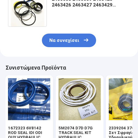
2463426 2463427 2463429
2463430 2463431 2463432
2463434 2463435 246343437
Να συνεχίσει
Συνιστώμενα Προϊόντα
1672323 6V8142
5M2074 D7D D7G
2339204 3769
ROD SEAL IDI ODI
TRACK SEAL KIT
Σετ Σφραγίδω
OUY HYDRAULIC
HYDRAULIC
Υδραυλικού