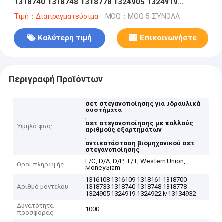
1318740 1318748 1318778 1324905 1324919
1324922 M13134932
Τιμή：Διαπραγματεύσιμα
MOQ：MOQ 5 ΣΎΝΟΛΑ
Καλύτερη τιμή
Επικοινωνήστε
Περιγραφή Προϊόντων
σετ στεγανοποίησης για υδραυλικά
συστήματα
,
σετ στεγανοποίησης με πολλούς
Υψηλό φως
αριθμούς εξαρτημάτων
,
αντικατάσταση βιομηχανικού σετ
στεγανοποίησης
L/C, D/A, D/P, T/T, Western Union,
Όροι πληρωμής
MoneyGram
1316108 1316109 1318161 1318700
Αριθμό μοντέλου
1318733 1318740 1318748 1318778
1324905 1324919 1324922 M13134932
Δυνατότητα
1000
προσφοράς