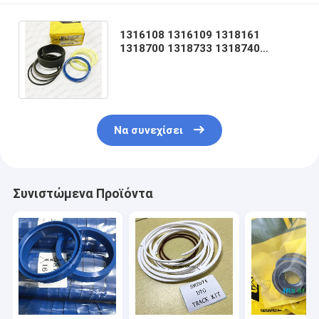
1316108 1316109 1318161
1318700 1318733 1318740
1318748 1318778 1324905
1324919 1324922 M13134932
Να συνεχίσει
Συνιστώμενα Προϊόντα