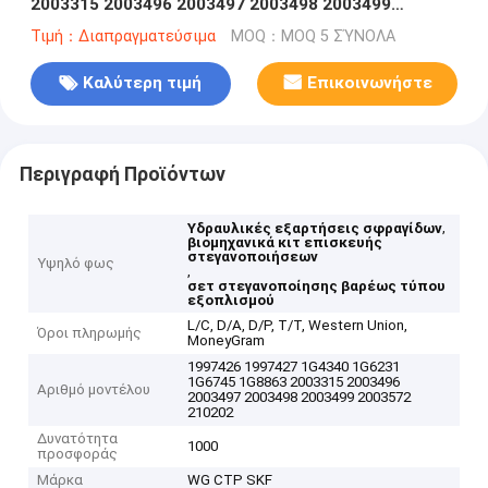
2003315 2003496 2003497 2003498 2003499
2003572 210202
Τιμή：Διαπραγματεύσιμα
MOQ：MOQ 5 ΣΎΝΟΛΑ
Καλύτερη τιμή
Επικοινωνήστε
Περιγραφή Προϊόντων
,
Υδραυλικές εξαρτήσεις σφραγίδων
βιομηχανικά κιτ επισκευής
στεγανοποιήσεων
Υψηλό φως
,
σετ στεγανοποίησης βαρέως τύπου
εξοπλισμού
L/C, D/A, D/P, T/T, Western Union,
Όροι πληρωμής
MoneyGram
1997426 1997427 1G4340 1G6231
1G6745 1G8863 2003315 2003496
Αριθμό μοντέλου
2003497 2003498 2003499 2003572
210202
Δυνατότητα
1000
προσφοράς
Μάρκα
WG CTP SKF