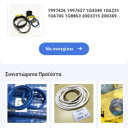
1997426 1997427 1G4340 1G6231
1G6745 1G8863 2003315 2003496
2003497 2003498 2003499
2003572 210202
Να συνεχίσει
Συνιστώμενα Προϊόντα