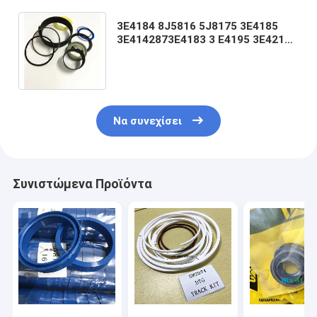
3E4184 8J5816 5J8175 3E4185
3E4142873E4183 3 E4195 3E4215
4T04883E4201 3E4216 1438914
4T6898 6343E41
Να συνεχίσει
Συνιστώμενα Προϊόντα