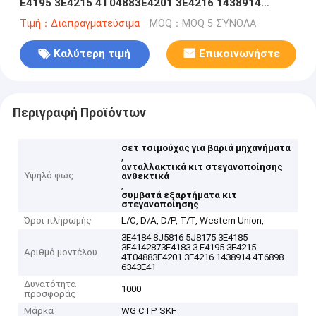
E4195 3E4215 4T04883E4201 3E4216 1438914
4T6898 6343E41
Τιμή：Διαπραγματεύσιμα
MOQ：MOQ 5 ΣΎΝΟΛΑ
Καλύτερη τιμή
Επικοινωνήστε
Περιγραφή Προϊόντων
σετ τσιμούχας για βαριά μηχανήματα
,
ανταλλακτικά κιτ στεγανοποίησης
Υψηλό φως
ανθεκτικά
,
συμβατά εξαρτήματα κιτ
στεγανοποίησης
Όροι πληρωμής
L/C, D/A, D/P, T/T, Western Union,
3E4184 8J5816 5J8175 3E4185
3E4142873E4183 3 E4195 3E4215
Αριθμό μοντέλου
4T04883E4201 3E4216 1438914 4T6898
6343E41
Δυνατότητα
1000
προσφοράς
Μάρκα
WG CTP SKF