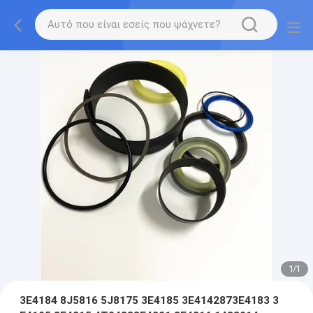
1
/
1
3E4184 8J5816 5J8175 3E4185 3E4142873E4183 3