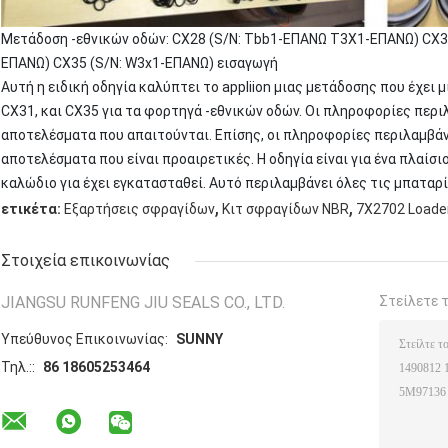
Μετάδοση -εθνικών οδών: CX28 (S/N: Tbb1-ΕΠΑΝΩ T3X1-ΕΠΑΝΩ) CX3
ΕΠΑΝΩ) CX35 (S/N: W3x1-ΕΠΑΝΩ) εισαγωγή
Αυτή η ειδική οδηγία καλύπτει το appliion μιας μετάδοσης που έχει
CX31, και CX35 για τα φορτηγά -εθνικών οδών. Οι πληροφορίες περι
αποτελέσματα που απαιτούνται. Επίσης, οι πληροφορίες περιλαμβάν
αποτελέσματα που είναι προαιρετικές. Η οδηγία είναι για ένα πλαίσι
καλώδιο για έχει εγκατασταθεί. Αυτό περιλαμβάνει όλες τις μπαταρί
,
,
ετικέτα:
Εξαρτήσεις σφραγίδων
Κιτ σφραγίδων NBR
7X2702 Loader
Στοιχεία επικοινωνίας
JIANGSU RUNFENG JIU SEALS CO., LTD.
Στείλετε 
Υπεύθυνος Επικοινωνίας:
SUNNY
Τηλ.::
86 18605253464