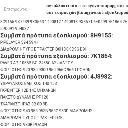
ανταλλακτικά κιτ στεγανοποίησης
,
σετ 
Επισημαίνω:
σετ τσιμουχών βιομηχανικού εξοπλισμο
8C9155 9X7439 9X3563 1490812 1490813 9X3571 6E0499 7K1864 2H
5P0091 9J4037
Συμβατά πρότυπα εξοπλισμού: 8H9155:
PIPELAYER 594 594H
ΔΙΑΔΡΟΜΉ-ΤΥΠΟΣ ΤΡΑΚΤΕΡ D8H D8K D9G D9H
Συμβατά πρότυπα εξοπλισμού: 7K1864:
PAVER AP-1055B BG-2455C ΑΣΦΑΛΤΟΥ
ΦΟΡΤΩΤΗΣ 920 930 930R 950 966C 966R ΡΟΔΩΝ
Συμβατά πρότυπα εξοπλισμού: 4J8982:
ΥΔΡΑΥΛΙΚΟΣ ΕΛΕΓΧΟΣ 140 153
ΓΚΡΕΙΝΤΕΡ 12E 14E ΜΗΧΑΝΩΝ
ΠΑΚΕΤΟ ΔΥΝΑΜΗΣ PP120
ΣΚΑΡΙΦΙΣΤΗΡΑΣ 8B 8D 9B
ΦΟΡΤΩΤΗΣ 943 953 953B 953C 953D ΔΙΑΔΡΟΜΗΣ
ΔΙΑΔΡΟΜΉ-ΤΥΠΟΣ ΤΡΑΚΤΕΡ D4E
ΦΟΡΤΩΤΗΣ 980B ΡΟΔΩΝ