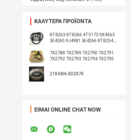
ΚΑΛΎΤΕΡΑ ΠΡΟΪΌΝΤΑ
8T8263 8T8266 4T5173 9X4563
3E4265 9J4981 3E4266 8T8254
8T1787 3E4263 5J7234
7X2788 7X2789 7X2790 7X2791
7X2792 7X2793 7X2794 7X2795
2184406 8D2878
ΕΊΜΑΙ ONLINE CHAT NOW