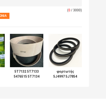
(
0
/ 3000)
5T7132 5T7133
φορτωτής
5476515 5T7134
5J4997 5J7854
2192435
5J5402 5J7013
Συσκευές
6J1972 SPG
σφραγίδων
5J4986 5J4987
0
5T7137 5T7138
5J4989 8J6213
0
5T7132 5T7133
5J4991 5J4988