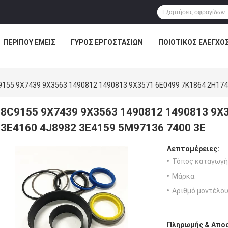
ΠΕΡΊΠΟΥ ΕΜΕΊΣ
ΓΎΡΟΣ ΕΡΓΟΣΤΑΣΊΩΝ
ΠΟΙΟΤΙΚΌΣ ΈΛΕΓΧΟ
9155 9X7439 9X3563 1490812 1490813 9X3571 6E0499 7K1864 2H174
8C9155 9X7439 9X3563 1490812 1490813 9X
3E4160 4J8982 3E4159 5M97136 7400 3E
Λεπτομέρειες:
Τόπος καταγωγή
Μάρκα:
Αριθμό μοντέλου
Πληρωμής & Αποσ