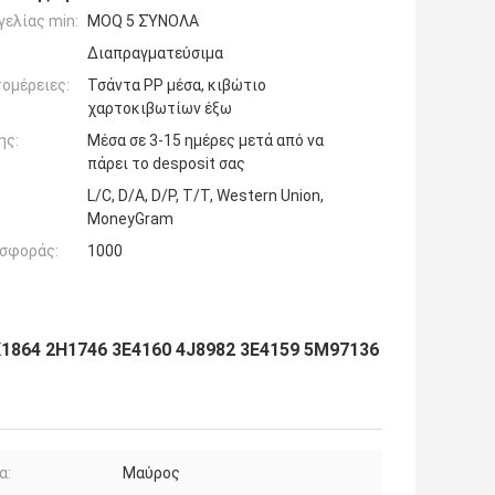
ελίας min:
MOQ 5 ΣΎΝΟΛΑ
Διαπραγματεύσιμα
ομέρειες:
Τσάντα PP μέσα, κιβώτιο
χαρτοκιβωτίων έξω
ης:
Μέσα σε 3-15 ημέρες μετά από να
πάρει το desposit σας
L/C, D/A, D/P, T/T, Western Union,
MoneyGram
σφοράς:
1000
K1864 2H1746 3E4160 4J8982 3E4159 5M97136
α:
Μαύρος