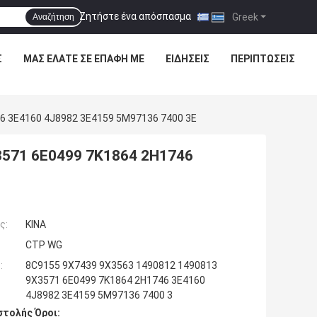
Ζητήστε ένα απόσπασμα
|
Greek
Αναζήτηση
Σ
ΜΑΣ ΕΛΆΤΕ ΣΕ ΕΠΑΦΉ ΜΕ
ΕΙΔΉΣΕΙΣ
ΠΕΡΙΠΤΏΣΕΙΣ
6 3E4160 4J8982 3E4159 5M97136 7400 3E
3571 6E0499 7K1864 2H1746
ς:
ΚΙΝΑ
CTP WG
:
8C9155 9X7439 9X3563 1490812 1490813
9X3571 6E0499 7K1864 2H1746 3E4160
4J8982 3E4159 5M97136 7400 3
τολής Όροι: