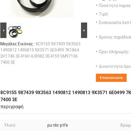
Ποσότητα παραγγ
Τιμή:
Συσκευασία λεπτ
Χρόνος παράδοσ
Μεγάλες Εικόνας :
8C9155 9X7439 9X3563
1490812 1490813 9X3571 6E0499 7K1864
Όροι πληρωμής:
2H1746 3E4160 4J8982 3E4159 5M97136
7400 3E
Δυνατότητα προ
Επικοινωνία
8C9155 9X7439 9X3563 1490812 1490813 9X3571 6E0499 7
7400 3E
περιγραφή
Υλικό:
pu nbr ptfe
Χρώμ