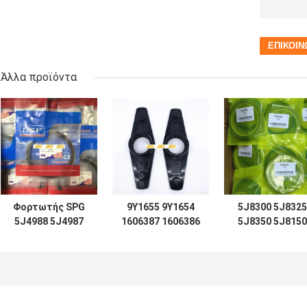
Άλλα προϊόντα
Φορτωτής SPG
9Y1655 9Y1654
5J8300 5J8325
5J4988 5J4987
1606387 1606386
5J8350 5J8150
5J4989 5J4997
ΟΔΉΓΗΣΗ 966C
5J8175 5J8200
5J7854 5J5402
του cLift TIFT D7
5J0964 5J8225
5J7013 6J1972
D8 D9 D12 για την
5J8275 5J8400
8J6213 5J4991
υδραυλική
1672190 167230
5J4986 5J4990
σφραγίδα
2892935 167220