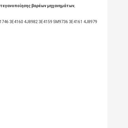
στεγανοποίησης βαρέων μηχανημάτων
,
ύ
1746 3E4160 4J8982 3E4159 5M9736 3E4161 4J8979