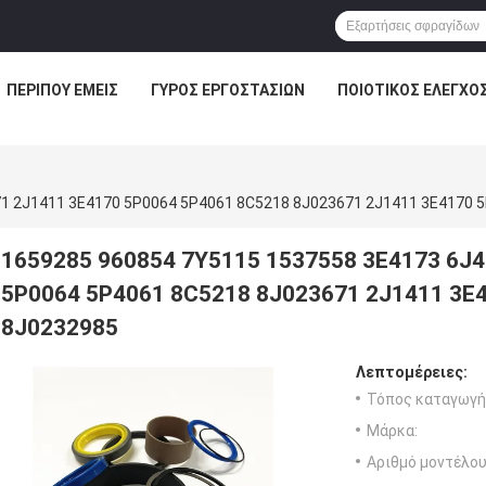
ΠΕΡΊΠΟΥ ΕΜΕΊΣ
ΓΎΡΟΣ ΕΡΓΟΣΤΑΣΊΩΝ
ΠΟΙΟΤΙΚΌΣ ΈΛΕΓΧΟ
1659285 960854 7Y5115 1537558 3E4173 6J4
5P0064 5P4061 8C5218 8J023671 2J1411 3E
8J0232985
Λεπτομέρειες:
Τόπος καταγωγή
Μάρκα:
Αριθμό μοντέλου