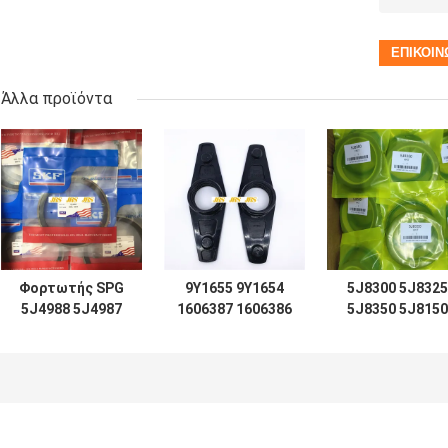
Άλλα προϊόντα
Φορτωτής SPG
9Y1655 9Y1654
5J8300 5J8325
5J4988 5J4987
1606387 1606386
5J8350 5J8150
5J4989 5J4997
ΟΔΉΓΗΣΗ 966C
5J8175 5J8200
5J7854 5J5402
του cLift TIFT D7
5J0964 5J8225
5J7013 6J1972
D8 D9 D12 για την
5J8275 5J8400
8J6213 5J4991
υδραυλική
1672190 167230
5J4986 5J4990
σφραγίδα
2892935 167220
5J4992
κυλίνδρων
2892848 167231