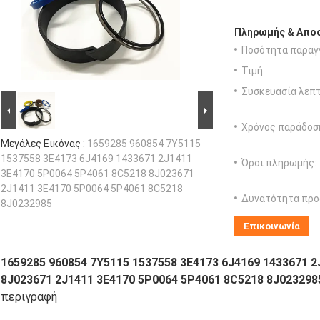
Πληρωμής & Αποσ
Ποσότητα παραγγ
Τιμή:
Συσκευασία λεπτ
Χρόνος παράδοσ
Μεγάλες Εικόνας :
1659285 960854 7Y5115
1537558 3E4173 6J4169 1433671 2J1411
Όροι πληρωμής:
3E4170 5P0064 5P4061 8C5218 8J023671
2J1411 3E4170 5P0064 5P4061 8C5218
Δυνατότητα προ
8J0232985
Επικοινωνία
1659285 960854 7Y5115 1537558 3E4173 6J4169 1433671 
8J023671 2J1411 3E4170 5P0064 5P4061 8C5218 8J023298
περιγραφή