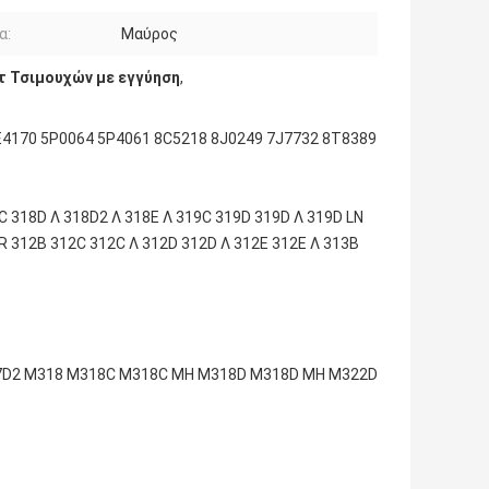
α:
Μαύρος
τ Τσιμουχών με εγγύηση
,
E4170 5P0064 5P4061 8C5218 8J0249 7J7732 8T8389
C 318D Λ 318D2 Λ 318E Λ 319C 319D 319D Λ 319D LN
R 312B 312C 312C Λ 312D 312D Λ 312E 312E Λ 313B
D2 M318 M318C M318C MH M318D M318D MH M322D