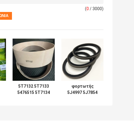
(
0
/ 3000)
5T7132 5T7133
φορτωτής
5476515 5T7134
5J4997 5J7854
2192435
5J5402 5J7013
Συσκευές
6J1972 SPG
σφραγίδων
5J4986 5J4987
0
5T7137 5T7138
5J4989 8J6213
0
5T7132 5T7133
5J4991 5J4988
7
5T7134 5T7130
5J4990 5J4992