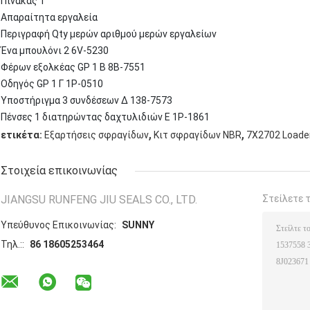
Πίνακας 1
Απαραίτητα εργαλεία
Περιγραφή Qty μερών αριθμού μερών εργαλείων
Ένα μπουλόνι 2 6V-5230
Φέρων εξολκέας GP 1 Β 8B-7551
Οδηγός GP 1 Γ 1P-0510
Υποστήριγμα 3 συνδέσεων Δ 138-7573
Πένσες 1 διατηρώντας δαχτυλιδιών Ε 1P-1861
,
,
ετικέτα:
Εξαρτήσεις σφραγίδων
Κιτ σφραγίδων NBR
7X2702 Loader
Στοιχεία επικοινωνίας
JIANGSU RUNFENG JIU SEALS CO., LTD.
Στείλετε 
Υπεύθυνος Επικοινωνίας:
SUNNY
Τηλ.::
86 18605253464