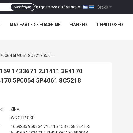
Ζητήστε ένα απόσπασμα
|
Greek
Αναζήτηση
Σ
ΜΑΣ ΕΛΆΤΕ ΣΕ ΕΠΑΦΉ ΜΕ
ΕΙΔΉΣΕΙΣ
ΠΕΡΙΠΤΏΣΕΙΣ
1659285 960854 7Y5115 1537558 3E4173 6J4169 1433671 2J1411 3E4170 5P0064 5P4061 8C5218 8J023671 2J1411 3E4170 5P0064 5P4061 8C5218 8J0232985
169 1433671 2J1411 3E4170
4170 5P0064 5P4061 8C5218
ς:
ΚΙΝΑ
WG CTP SKF
:
1659285 960854 7Y5115 1537558 3E4173
6J4169 1433671 2J1411 3E4170 5P0064