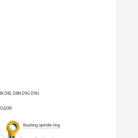
K D8L D8N D9G D9H
 ΡΟΔΩΝ