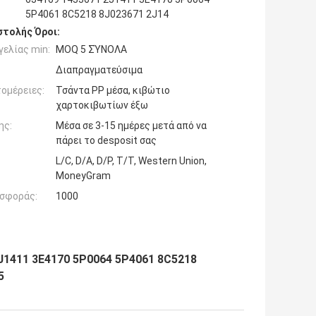
5P4061 8C5218 8J023671 2J14
τολής Όροι:
ελίας min:
MOQ 5 ΣΎΝΟΛΑ
Διαπραγματεύσιμα
ομέρειες:
Τσάντα PP μέσα, κιβώτιο
χαρτοκιβωτίων έξω
ης:
Μέσα σε 3-15 ημέρες μετά από να
πάρει το desposit σας
L/C, D/A, D/P, T/T, Western Union,
MoneyGram
σφοράς:
1000
2J1411 3E4170 5P0064 5P4061 8C5218
5