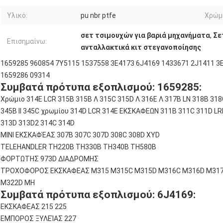
Υλικό:
pu nbr ptfe
Χρώμ
σετ τσιμουχών για βαριά μηχανήματα
,
Σε
Επισημαίνω:
ανταλλακτικά κιτ στεγανοποίησης
1659285 960854 7Y5115 1537558 3E4173 6J4169 1433671 2J1411 3
1659286 09314
Συμβατά πρότυπα εξοπλισμού: 1659285:
Χρώμιο 314E LCR 315B 315B Λ 315C 315D Λ 316E Λ 317B LN 318B 318
345B ΙΙ 345C χρωμίου 314D LCR 314E ΕΚΣΚΑΦΕΩΝ 311B 311C 311D LR
313D 313D2 314C 314D
ΜΙΝΙ ΕΚΣΚΑΦΈΑΣ 307B 307C 307D 308C 308D XYD
TELEHANDLER TH220B TH330B TH340B TH580B
ΦΟΡΤΩΤΗΣ 973D ΔΙΑΔΡΟΜΗΣ
ΤΡΟΧΟΦΟΡΟΣ ΕΚΣΚΑΦΕΑΣ M315 M315C M315D M316C M316D M317
M322D MH
Συμβατά πρότυπα εξοπλισμού: 6J4169:
ΕΚΣΚΑΦΕΑΣ 215 225
ΕΜΠΟΡΟΣ ΞΥΛΕΊΑΣ 227