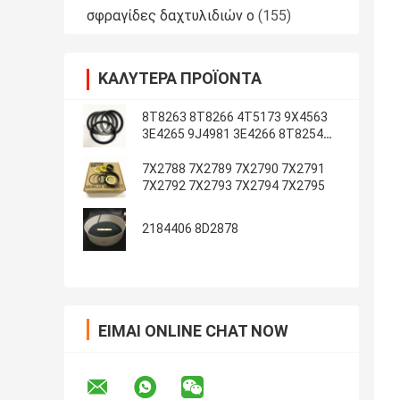
σφραγίδες δαχτυλιδιών ο
(155)
ΚΑΛΎΤΕΡΑ ΠΡΟΪΌΝΤΑ
8T8263 8T8266 4T5173 9X4563
3E4265 9J4981 3E4266 8T8254
8T1787 3E4263 5J7234
7X2788 7X2789 7X2790 7X2791
7X2792 7X2793 7X2794 7X2795
2184406 8D2878
ΕΊΜΑΙ ONLINE CHAT NOW