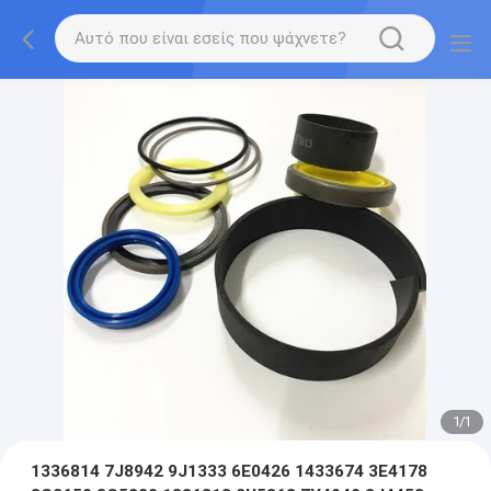
1
/
1
1336814 7J8942 9J1333 6E0426 1433674 3E4178