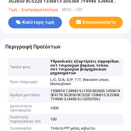
3G2650 8C5220 1336813 2U5368 7Y4940 3J4458
9J13253769J
Τιμή：Διαπραγματεύσιμα
MOQ：100
Καλύτερη τιμή
Επικοινωνήστε
Περιγραφή Προϊόντων
,
Υδραυλικές εξαρτήσεις σφραγίδων
,
σετ τσιμουχών βαρέως τύπου
Υψηλό φως
σετ τσιμουχών βιομηχανικών
μηχανημάτων
L/C, D/A, D/P, T/T, Western Union,
Όροι πληρωμής
MoneyGram
1336814 7J8942 9J1333 6E0426 1433674
Αριθμό μοντέλου
3E4178 3G2650 8C5220 1336813 2U5368
7Y4940 3J4458 9J13253769J
Δυνατότητα
1000
προσφοράς
Ποσότητα
100
παραγγελίας min
Συσκευασία
Τσάντα PP μέσα, κιβώτιο