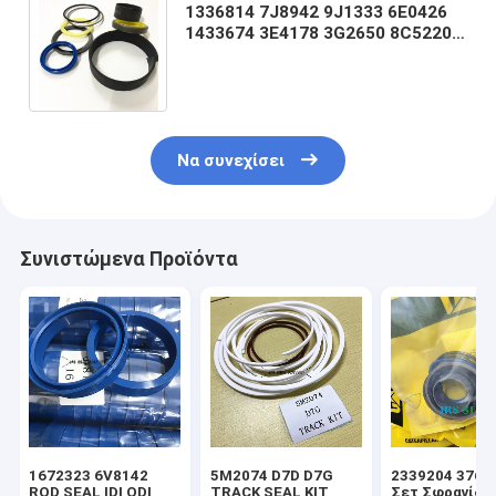
1336814 7J8942 9J1333 6E0426
1433674 3E4178 3G2650 8C5220
1336813 2U5368 7Y4940 3J4458
9J13253769J
Να συνεχίσει
Συνιστώμενα Προϊόντα
1672323 6V8142
5M2074 D7D D7G
2339204 3769
ROD SEAL IDI ODI
TRACK SEAL KIT
Σετ Σφραγίδω