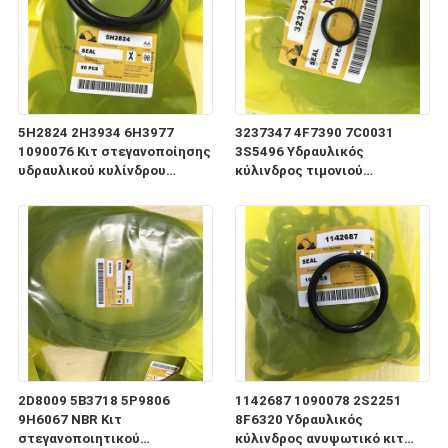
5H2824 2H3934 6H3977
3237347 4F7390 7C0031
1090076 Κιτ στεγανοποίησης
3S5496 Υδραυλικός
υδραυλικού κυλίνδρου
κύλινδρος τιμονιού
συστήματος διεύθυνσης
ανύψωσης NBR Μαύρη
ανύψωσης
στεγανοποίηση
2D8009 5B3718 5P9806
1142687 1090078 2S2251
9H6067 NBR Κιτ
8F6320 Υδραυλικός
στεγανοποιητικού
κύλινδρος ανυψωτικό κιτ