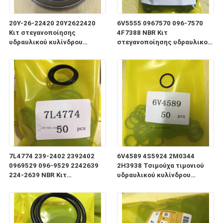
20Y-26-22420 20Y2622420
6V5555 0967570 096-7570
Κιτ στεγανοποίησης
4F7388 NBR Κιτ
υδραυλικού κυλίνδρου
στεγανοποίησης υδραυλικού
φορτωτή συστήματος
κυλίνδρου φορτωτή Black
διεύθυνσης ανύψωσης
Oring
7L4774 239-2402 2392402
6V4589 4S5924 2M0344
0969529 096-9529 2242639
2H3938 Τσιμούχα τιμονιού
224-2639 NBR Κιτ
υδραυλικού κυλίνδρου
στεγανοποίησης υδραυλικού
φορτωτή ανύψωσης
κυλίνδρου φορτωτή Black
Oring